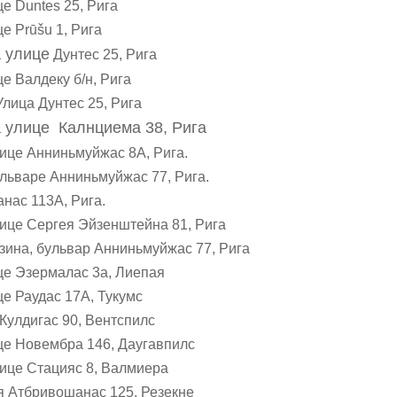
е Duntes 25, Рига
е Prūšu 1, Рига
а улице
Дунтес 25, Рига
е Валдеку б/н, Рига
а Дунтес 25, Рига
а улице
Калнциема 38, Рига
лице Анниньмуйжас 8А, Рига.
льваре Анниньмуйжас 77, Рига.
анас 113А, Рига.
лице Сергея Эйзенштейна 81, Рига
зина, бульвар Анниньмуйжас 77, Рига
це Эзермалас 3а, Лиепая
е Раудас 17А, Тукумс
Кулдигас 90, Вентспилс
це Новембра 146, Даугавпилс
лице Стацияс 8, Валмиера
я Атбривошанас 125, Резекне