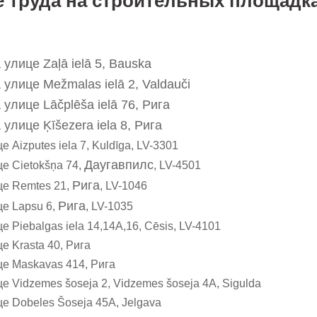
е труда на строительных площадк
а улице
Zaļā ielā 5, Bauska
а улице
Mežmalas ielā 2, Valdauči
а улице
Lāčplēša ielā 76,
Рига
а улице
Ķīšezera iela 8,
Рига
Aizputes iela 7, Kuldīga, LV-3301
Даугавпилс
е Cietokšņa 74,
, LV-4501
Рига
це Remtes 21,
, LV-1046
Рига
це Lapsu 6,
, LV-1035
 Piebalgas iela 14,14A,16, Cēsis, LV-4101
е Krasta 40, Рига
е Maskavas 414, Рига
 Vidzemes šoseja 2, Vidzemes šoseja 4A, Sigulda
е Dobeles Šoseja 45A, Jelgava