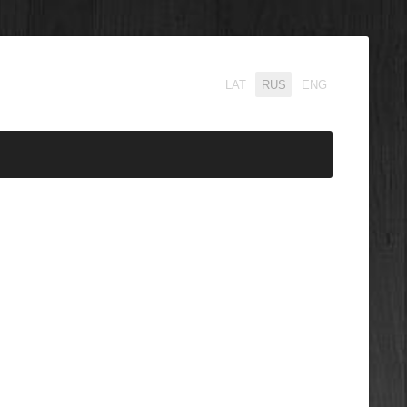
LAT
RUS
ENG