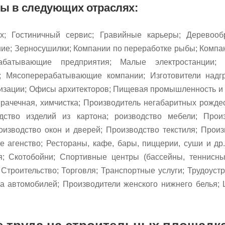
ты в следующих отраслях:
х; Гостиничный сервис; Гравийные карьеры; Деревооб
ие; Зерносушилки; Компании по переработке рыбы; Компа
рабатывающие предприятия; Малые электростанции;
ты; Мясоперерабатывающие компании;
Изготовители надг
изации; Офисы архитекторов; Пищевая промышленность и 
рачечная, химчистка;
Производитель негабаритных рождес
дство изделий из картона; роизводство мебели;
Прои
оизводство окон и дверей; Производство текстиля; Прои
ое агенство;
Рестораны, кафе, бары, пиццерии, суши и др
я; Скотобойни;
Спортивные центры (бассейны, теннисны
Строительство; Торговля; Транспортные услуги; Трудоуст
ра автомобилей; Производители женского нижнего белья;