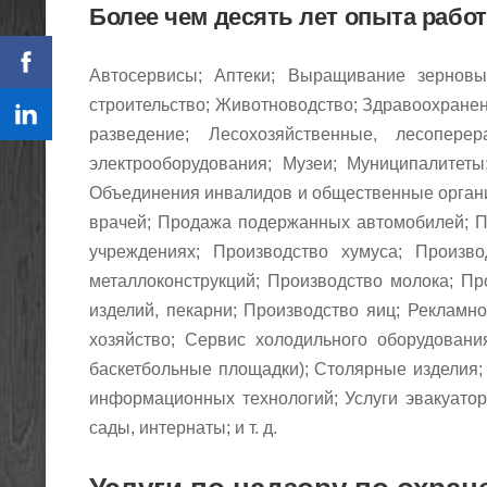
Более чем десять лет опыта рабо
Автосервисы; Аптеки; Выращивание зерновы
строительство; Животноводство; Здравоохранен
разведение;
Лесохозяйственные,
лесопере
электрооборудования; Музеи; Муниципалите
Объединения инвалидов и общественные орган
врачей; Продажа подержанных автомобилей; П
учреждениях;
Производство хумуса; Произво
металлоконструкций; Производство молока;
Пр
изделий, пекарни; Производство яиц; Рекламн
хозяйство;
Сервис холодильного оборудовани
баскетбольные площадки);
Столярные изделия; 
информационных технологий; Услуги эвакуато
сады, интернаты; и т. д.