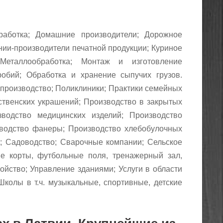
работка; Домашние производители; До
рожное
нии-производители печатной продукции; Куриное
 Металлообработка;
Монтаж и изготовление
робий; Обработка и хранение сыпучих грузов.
производство; Поликлиники;
Практики семейных
твенских украшений; Производство в закрытых
зводство медицинских изделий; Производство
зводство фанеры;
Производство хлебобулочных
.; Садоводство; Сварочные компании; Сельское
е корты, футбольные поля, тренажерный зал,
ройство; Управление зданиями;
Услуги в области
Школы в т.ч. музыкальные, спортивные, детские