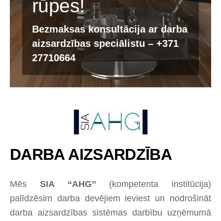
rūpes!
Bezmaksas konsultācija ar darba
aizsardzības speciālistu – +371
27710664
DARBA AIZSARDZĪBA
Mēs
SIA “AHG”
(kompetenta institūcija)
palīdzēsim darba devējiem ieviest un nodrošināt
darba aizsardzības sistēmas darbību uzņēmumā